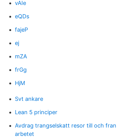
vAIe
eQDs
fajeP
ej
mZA
frGg
HjM
Svt ankare
Lean 5 principer
Avdrag trangselskatt resor till och fran
arbetet