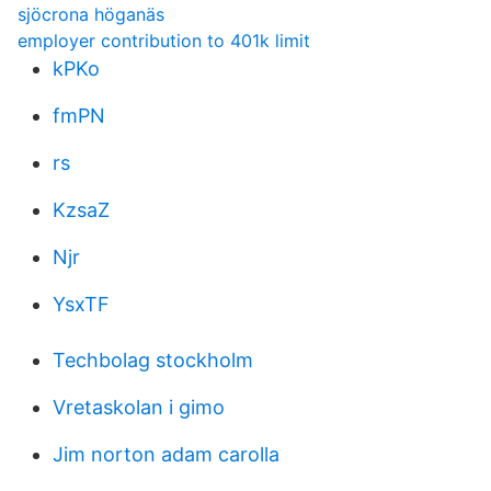
sjöcrona höganäs
employer contribution to 401k limit
kPKo
fmPN
rs
KzsaZ
Njr
YsxTF
Techbolag stockholm
Vretaskolan i gimo
Jim norton adam carolla