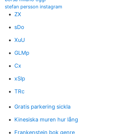
stefan persson instagram
ZX
sDo
XuU
GLMp
Cx
xSlp
TRc
Gratis parkering sickla
Kinesiska muren hur lång
Frankenstein bok genre