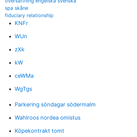
oversattning engelska svenska
spa skåne
fiduciary relationship
KNFr
WUn
zXk
kW
ceWMa
WgTgs
Parkering söndagar södermalm
Wahlroos nordea omistus
Köpekontrakt tomt